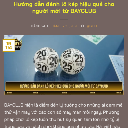
Hướng dẫn đánh lô kép hiệu quả cho
người mới từ BAYCLUB
ĐĂNG VÀO
THÁNG 5 19, 2026
BỞI
@SEO
19
Th5
BAYCLUB hiện là điểm đến lý tưởng cho những ai đam mê
thử vận may với các con số may mắn mỗi ngày. Phương
pháp chơi lô kép luôn thu hút sự quan tâm lớn nhờ tỷ lệ
trúng cao và cách chơi không quá phức tạp. Bài viết này