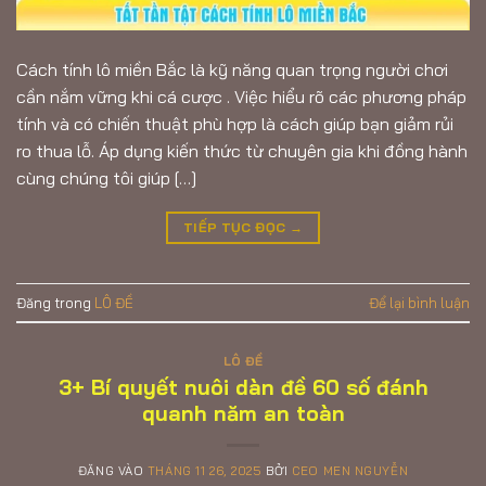
Cách tính lô miền Bắc là kỹ năng quan trọng người chơi
cần nắm vững khi cá cược . Việc hiểu rõ các phương pháp
tính và có chiến thuật phù hợp là cách giúp bạn giảm rủi
ro thua lỗ. Áp dụng kiến thức từ chuyên gia khi đồng hành
cùng chúng tôi giúp […]
TIẾP TỤC ĐỌC
→
Đăng trong
LÔ ĐỀ
Để lại bình luận
LÔ ĐỀ
3+ Bí quyết nuôi dàn đề 60 số đánh
quanh năm an toàn
ĐĂNG VÀO
THÁNG 11 26, 2025
BỞI
CEO MEN NGUYỄN