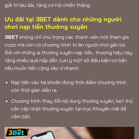
giải trí lâu dài, tăng cơ hội chiến thắng.
Ưu đãi tại 3BET dành cho những người
chơi nạp tiền thường xuyên
3BET
không chỉ chú trọng các thành viên mới tham gia
cược mà còn có chương trình tri ân người chơi gắn bó.
Đối với những ai thường xuyên nạp tiền, thương hiệu này
tặng nhiều quà hấp dẫn. Lưu ý một số điều kiện cơ bản
nếu muốn tiền cộng vào ví nhanh:
Nạp tiền vào tài khoản đúng thời điểm chương trình
còn thời gian diễn ra.
Chương trình thay đổi nội dung thường xuyên, bet thủ
cần cập nhật thường xuyên tại mục Khuyến mãi để
nắm bắt.