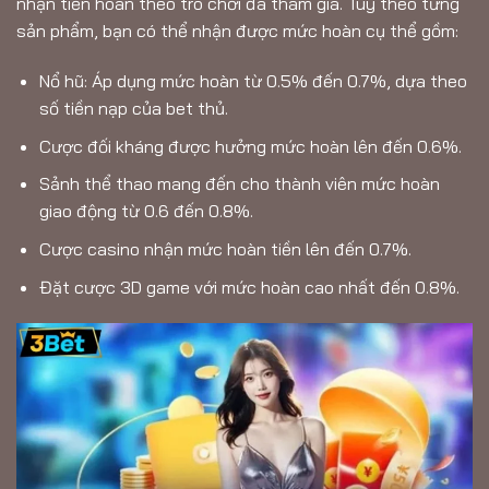
nhận tiền hoàn theo trò chơi đã tham gia. Tùy theo từng
sản phẩm, bạn có thể nhận được mức hoàn cụ thể gồm:
Nổ hũ: Áp dụng mức hoàn từ 0.5% đến 0.7%, dựa theo
số tiền nạp của bet thủ.
Cược đối kháng được hưởng mức hoàn lên đến 0.6%.
Sảnh thể thao mang đến cho thành viên mức hoàn
giao động từ 0.6 đến 0.8%.
Cược casino nhận mức hoàn tiền lên đến 0.7%.
Đặt cược 3D game với mức hoàn cao nhất đến 0.8%.