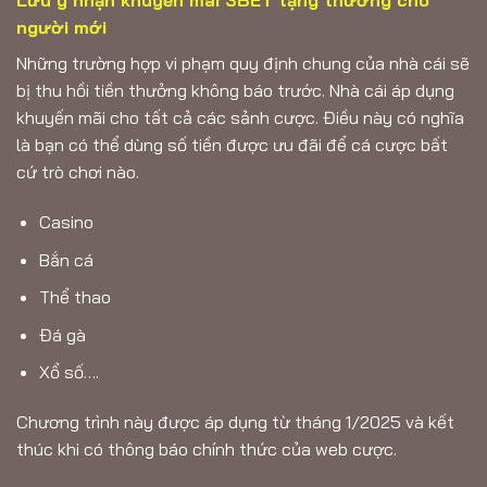
Lưu ý nhận khuyến mãi 3BET tặng thưởng cho
người mới
Những trường hợp vi phạm quy định chung của nhà cái sẽ
bị thu hồi tiền thưởng không báo trước. Nhà cái áp dụng
khuyến mãi cho tất cả các sảnh cược. Điều này có nghĩa
là bạn có thể dùng số tiền được ưu đãi để cá cược bất
cứ trò chơi nào.
Casino
Bắn cá
Thể thao
Đá gà
Xổ số….
Chương trình này được áp dụng từ tháng 1/2025 và kết
thúc khi có thông báo chính thức của web cược.