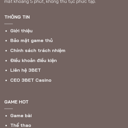
mất khoảng 5 phút, không thủ tục phức tạp.
THÔNG TIN
Giới thiệu
Bảo mật game thủ
Chính sách trách nhiệm
Điều khoản điều kiện
Liên hệ 3BET
CEO 3BET Casino
GAME HOT
Game bài
Thể thao