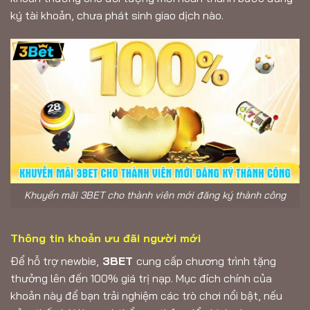
ký tài khoản, chưa phát sinh giao dịch nào.
Khuyến mãi 3BET cho thành viên mới đăng ký thành công
Thông tin khoản ưu đãi người mới
Để hỗ trợ newbie,
3BET
cung cấp chương trình tặng
thưởng lên đến 100% giá trị nạp. Mục đích chính của
khoản này để bạn trải nghiệm các trò chơi nổi bật, nếu