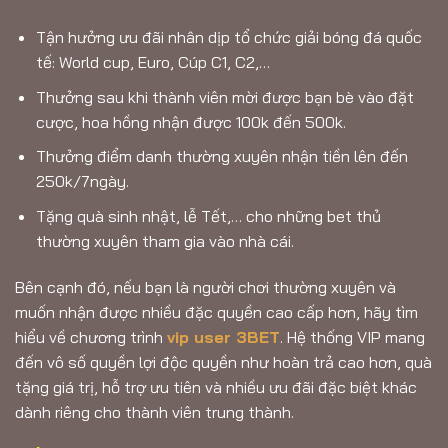
Tận hưởng ưu đãi nhân dịp tổ chức giải bóng đá quốc
tế: World cup, Euro, Cúp C1, C2,…
Thưởng sau khi thành viên mời được bạn bè vào đặt
cược, hoa hồng nhận được 100k đến 500k.
Thưởng điểm danh thường xuyên nhận tiền lên đến
250k/7ngày.
Tặng quà sinh nhật, lễ Tết,… cho những bet thủ
thường xuyên tham gia vào nhà cái.
Bên cạnh đó, nếu bạn là người chơi thường xuyên và
muốn nhận được nhiều đặc quyền cao cấp hơn, hãy tìm
hiểu về chương trình
vip user 3BET
. Hệ thống VIP mang
đến vô số quyền lợi độc quyền như hoàn trả cao hơn, quà
tặng giá trị, hỗ trợ ưu tiên và nhiều ưu đãi đặc biệt khác
dành riêng cho thành viên trung thành.