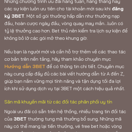
Những chương trình ưu đãi hàng tuần, hàng tháng hay
các sự kiện luôn ưu tiên cho tài khoản mới sau khi
đăng
ký 3BET
. Một số gói thưởng hấp dẫn như thưởng nạp
đầu, hoàn cược ngày đầu, vòng quay may mắn…luôn có
tỷ lệ thưởng cao hơn. Bet thủ nên kiểm tra lịch sự kiện để
không bỏ lỡ các gói mở theo khung giờ.
Nếu bạn là người mới và cần hỗ trợ thêm về các thao tác
cơ bản trên nền tảng, hãy tham khảo chuyên mục
Hướng dẫn 3BET
để có thông tin chi tiết. Chuyên mục
này cung cấp đầy đủ các bài viết hướng dẫn từ A đến Z,
giúp bạn nắm vững mọi tính năng và tận dụng tối đa lợi
ích khi sử dụng dịch vụ tại 3BET một cách hiệu quả nhất.
Săn mã khuyến mãi từ các đối tác phân phối uy tín
Ngoài ưu đãi có sẵn trên hệ thống, nhiều trang tin đối tác
của
3BET
thường tung mã thưởng bổ sung. Những mã
này có thể mang lại tiền thưởng, vé free bet hoặc vòng