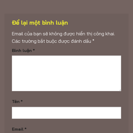
Để lại một bình luận
Email của bạn sẽ không được hiển thị công khai.
Các trường bắt buộc được đánh dấu
*
Bình luận
*
Tên
*
Email
*