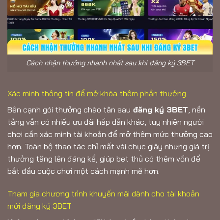
Cách nhận thưởng nhanh nhất sau khi đăng ký 3BET
Xác minh thông tin để mở khóa thêm phần thưởng
Bên cạnh gói thưởng chào tân sau
đăng ký 3BET
, nền
tảng vẫn có nhiều ưu đãi hấp dẫn khác, tuy nhiên người
chơi cần xác minh tài khoản để mở thêm mức thưởng cao
hơn. Toàn bộ thao tác chỉ mất vài chục giây nhưng giá trị
thưởng tăng lên đáng kể, giúp bet thủ có thêm vốn để
bắt đầu cuộc chơi một cách mạnh mẽ hơn.
Tham gia chương trình khuyến mãi dành cho tài khoản
mới đăng ký 3BET