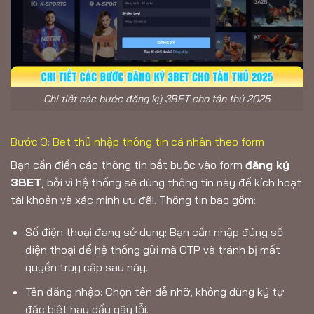
Chi tiết các bước đăng ký 3BET cho tân thủ 2025
Bước 3: Bet thủ nhập thông tin cá nhân theo form
Bạn cần điền các thông tin bắt buộc vào form
đăng ký
3BET
, bởi vì hệ thống sẽ dùng thông tin này để kích hoạt
tài khoản và xác minh ưu đãi. Thông tin bao gồm:
Số điện thoại đang sử dụng: Bạn cần nhập đúng số
điện thoại để hệ thống gửi mã OTP và tránh bị mất
quyền truy cập sau này.
Tên đăng nhập: Chọn tên dễ nhỡ, không dùng ký tự
đặc biệt hay dấu gây lỗi.