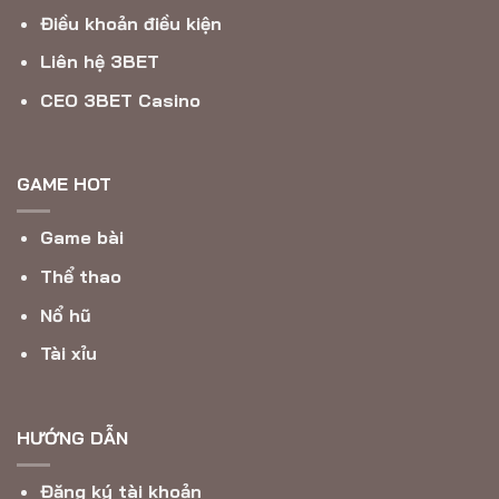
Điều khoản điều kiện
Liên hệ 3BET
CEO 3BET Casino
GAME HOT
Game bài
Thể thao
Nổ hũ
Tài xỉu
HƯỚNG DẪN
Đăng ký tài khoản