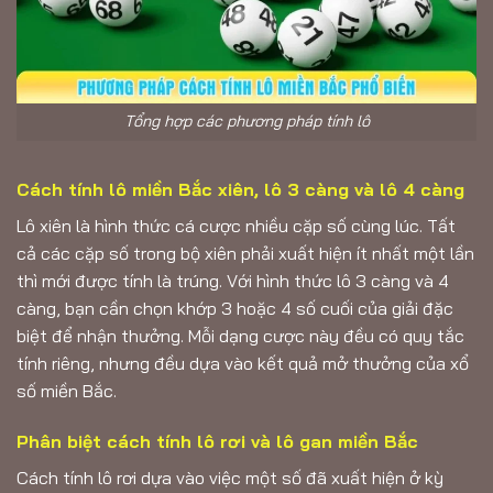
Tổng hợp các phương pháp tính lô
Cách tính lô miền Bắc xiên, lô 3 càng và lô 4 càng
Lô xiên là hình thức cá cược nhiều cặp số cùng lúc. Tất
cả các cặp số trong bộ xiên phải xuất hiện ít nhất một lần
thì mới được tính là trúng. Với hình thức lô 3 càng và 4
càng, bạn cần chọn khớp 3 hoặc 4 số cuối của giải đặc
biệt để nhận thưởng. Mỗi dạng cược này đều có quy tắc
tính riêng, nhưng đều dựa vào kết quả mở thưởng của xổ
số miền Bắc.
Phân biệt cách tính lô rơi và lô gan miền Bắc
Cách tính lô rơi dựa vào việc một số đã xuất hiện ở kỳ