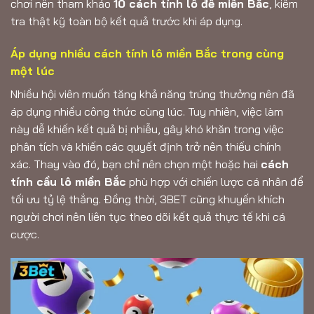
chơi nên tham khảo
10 cách tính lô đề miền Bắc
, kiểm
tra thật kỹ toàn bộ kết quả trước khi áp dụng.
Áp dụng nhiều cách tính lô miền Bắc trong cùng
một lúc
Nhiều hội viên muốn tăng khả năng trúng thưởng nên đã
áp dụng nhiều công thức cùng lúc. Tuy nhiên, việc làm
này dễ khiến kết quả bị nhiễu, gây khó khăn trong việc
phân tích và khiến các quyết định trở nên thiếu chính
xác. Thay vào đó, bạn chỉ nên chọn một hoặc hai
cách
tính cầu lô miền Bắc
phù hợp với chiến lược cá nhân để
tối ưu tỷ lệ thắng. Đồng thời, 3BET cũng khuyến khích
người chơi nên liên tục theo dõi kết quả thực tế khi cá
cược.