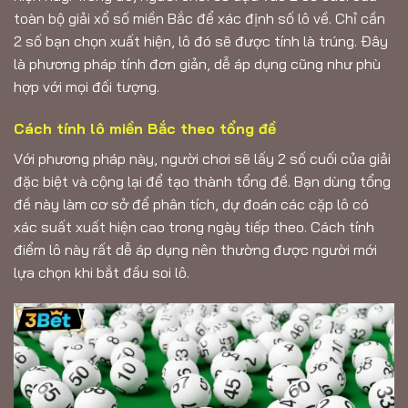
toàn bộ giải xổ số miền Bắc để xác định số lô về. Chỉ cần
2 số bạn chọn xuất hiện, lô đó sẽ được tính là trúng. Đây
là phương pháp tính đơn giản, dễ áp dụng cũng như phù
hợp với mọi đối tượng.
Cách tính lô miền Bắc theo tổng đề
Với phương pháp này, người chơi sẽ lấy 2 số cuối của giải
đặc biệt và cộng lại để tạo thành tổng đề. Bạn dùng tổng
đề này làm cơ sở để phân tích, dự đoán các cặp lô có
xác suất xuất hiện cao trong ngày tiếp theo. Cách tính
điểm lô này rất dễ áp dụng nên thường được người mới
lựa chọn khi bắt đầu soi lô.