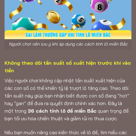
Người chơi nên lưu ý khi áp dụng các cách tính lô miền Bắc
Không theo dõi tần suất số xuất hiện trước khi vào
tiền
Việc người chơi không cập nhật tần suất xuất hiện của
các con số có thể khiến tỷ lệ trượt lô tăng cao. Theo dõi
tần suất này giúp bạn nhận biết được con số đang “hot”
hay “gan” để đưa ra quyết định chính xác hơn. Đây là
một trong
36 cách tính lô đề miền Bắc
quan trọng để
bạn tối ưu hóa chiến thuật và giảm rủi ro thua cược.
Nếu bạn muốn nâng cao kiến thức về lô đề, tìm hiểu các